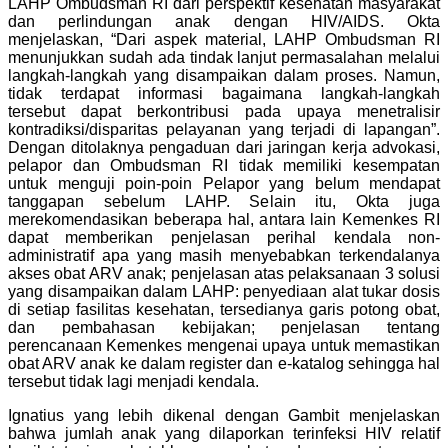
LAHP Ombudsman RI dari perspektif kesehatan masyarakat
dan perlindungan anak dengan HIV/AIDS. Okta
menjelaskan, “Dari aspek material, LAHP Ombudsman RI
menunjukkan sudah ada tindak lanjut permasalahan melalui
langkah-langkah yang disampaikan dalam proses. Namun,
tidak terdapat informasi bagaimana langkah-langkah
tersebut dapat berkontribusi pada upaya menetralisir
kontradiksi/disparitas pelayanan yang terjadi di lapangan”.
Dengan ditolaknya pengaduan dari jaringan kerja advokasi,
pelapor dan Ombudsman RI tidak memiliki kesempatan
untuk menguji poin-poin Pelapor yang belum mendapat
tanggapan sebelum LAHP. Selain itu, Okta juga
merekomendasikan beberapa hal, antara lain Kemenkes RI
dapat memberikan penjelasan perihal kendala non-
administratif apa yang masih menyebabkan terkendalanya
akses obat ARV anak; penjelasan atas pelaksanaan 3 solusi
yang disampaikan dalam LAHP: penyediaan alat tukar dosis
di setiap fasilitas kesehatan, tersedianya garis potong obat,
dan pembahasan kebijakan; penjelasan tentang
perencanaan Kemenkes mengenai upaya untuk memastikan
obat ARV anak ke dalam register dan e-katalog sehingga hal
tersebut tidak lagi menjadi kendala.
Ignatius yang lebih dikenal dengan Gambit menjelaskan
bahwa jumlah anak yang dilaporkan terinfeksi HIV relatif