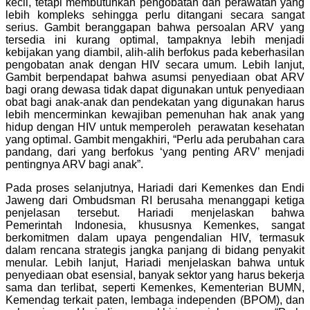
kecil, tetapi membutuhkan pengobatan dan perawatan yang
lebih kompleks sehingga perlu ditangani secara sangat
serius. Gambit beranggapan bahwa persoalan ARV yang
tersedia ini kurang optimal, tampaknya lebih menjadi
kebijakan yang diambil, alih-alih berfokus pada keberhasilan
pengobatan anak dengan HIV secara umum. Lebih lanjut,
Gambit berpendapat bahwa asumsi penyediaan obat ARV
bagi orang dewasa tidak dapat digunakan untuk penyediaan
obat bagi anak-anak dan pendekatan yang digunakan harus
lebih mencerminkan kewajiban pemenuhan hak anak yang
hidup dengan HIV untuk memperoleh perawatan kesehatan
yang optimal. Gambit mengakhiri, “Perlu ada perubahan cara
pandang, dari yang berfokus ‘yang penting ARV’ menjadi
pentingnya ARV bagi anak”.
Pada proses selanjutnya, Hariadi dari Kemenkes dan Endi
Jaweng dari Ombudsman RI berusaha menanggapi ketiga
penjelasan tersebut. Hariadi menjelaskan bahwa
Pemerintah Indonesia, khususnya Kemenkes, sangat
berkomitmen dalam upaya pengendalian HIV, termasuk
dalam rencana strategis jangka panjang di bidang penyakit
menular. Lebih lanjut, Hariadi menjelaskan bahwa untuk
penyediaan obat esensial, banyak sektor yang harus bekerja
sama dan terlibat, seperti Kemenkes, Kementerian BUMN,
Kemendag terkait paten, lembaga independen (BPOM), dan