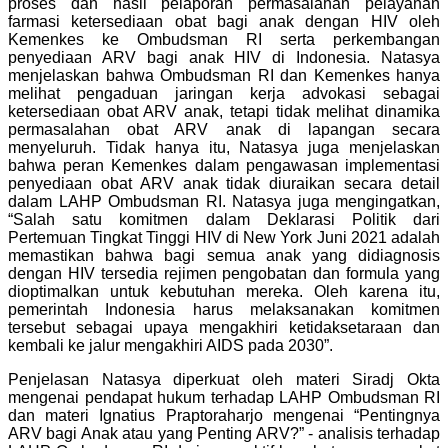
proses dan hasil pelaporan
permasalahan pelayanan
farmasi ketersediaan obat bagi anak dengan HIV oleh
Kemenkes
ke Ombudsman RI serta perkembangan
penyediaan ARV bagi anak HIV di Indonesia. Natasya
menjelaskan bahwa Ombudsman RI dan Kemenkes hanya
melihat pengaduan jaringan kerja advokasi sebagai
ketersediaan obat ARV anak, tetapi tidak melihat dinamika
permasalahan obat ARV anak di lapangan secara
menyeluruh. Tidak hanya itu, Natasya juga menjelaskan
bahwa peran Kemenkes dalam pengawasan implementasi
penyediaan obat ARV anak tidak diuraikan secara detail
dalam LAHP Ombudsman RI. Natasya juga mengingatkan,
“Salah satu komitmen dalam Deklarasi Politik dari
Pertemuan Tingkat Tinggi HIV di New York Juni 2021 adalah
memastikan bahwa bagi semua anak yang didiagnosis
dengan HIV tersedia rejimen pengobatan dan formula yang
dioptimalkan untuk kebutuhan mereka. Oleh karena itu,
pemerintah Indonesia harus melaksanakan komitmen
tersebut sebagai upaya mengakhiri ketidaksetaraan dan
kembali ke jalur mengakhiri AIDS pada 2030”.
Penjelasan Natasya diperkuat oleh materi Siradj Okta
mengenai pendapat hukum terhadap LAHP Ombudsman RI
dan materi Ignatius Praptoraharjo mengenai “Pentingnya
ARV bagi Anak atau yang Penting ARV?” - analisis terhadap