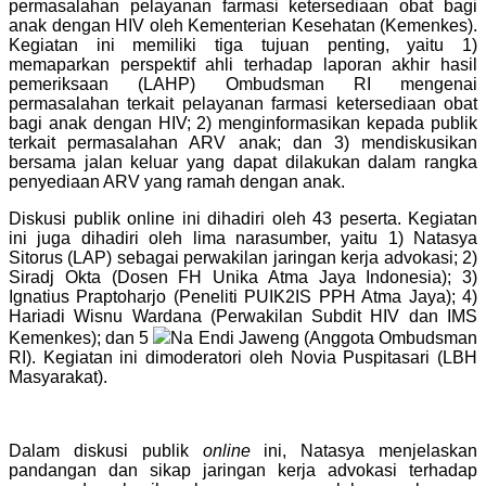
permasalahan pelayanan farmasi ketersediaan obat bagi
anak dengan HIV oleh Kementerian Kesehatan (Kemenkes).
Kegiatan ini memiliki tiga tujuan penting, yaitu
1)
memaparkan perspektif ahli terhadap laporan akhir hasil
pemeriksaan (LAHP) Ombudsman RI mengenai
permasalahan terkait pelayanan farmasi ketersediaan obat
bagi anak dengan HIV; 2)
menginformasikan kepada publik
terkait permasalahan ARV anak; dan 3)
mendiskusikan
bersama jalan keluar yang dapat dilakukan dalam rangka
penyediaan ARV yang ramah dengan anak.
Diskusi publik online ini dihadiri oleh 43 peserta. Kegiatan
ini juga dihadiri oleh lima narasumber, yaitu 1) Natasya
Sitorus (LAP) sebagai perwakilan jaringan kerja advokasi; 2)
Siradj Okta (Dosen FH Unika Atma Jaya Indonesia); 3)
Ignatius Praptoharjo (Peneliti PUIK2IS PPH Atma Jaya); 4)
Hariadi Wisnu Wardana (Perwakilan Subdit HIV dan IMS
Kemenkes); dan 5
Na Endi Jaweng (Anggota Ombudsman
RI). Kegiatan ini dimoderatori oleh Novia Puspitasari (LBH
Masyarakat).
Dalam diskusi publik
online
ini, Natasya menjelaskan
pandangan dan sikap jaringan kerja advokasi terhadap