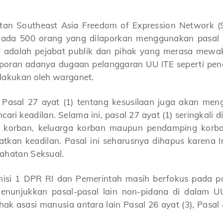
tan Southeast Asia Freedom of Expression Network (
a ada 500 orang yang dilaporkan menggunakan pasal
 adalah pejabat publik dan pihak yang merasa mewakili
poran adanya dugaan pelanggaran UU ITE seperti pe
lakukan oleh warganet.
Pasal 27 ayat (1) tentang kesusilaan juga akan me
cari keadilan. Selama ini, pasal 27 ayat (1) seringkali
si korban, keluarga korban maupun pendamping korb
tkan keadilan. Pasal ini seharusnya dihapus karena I
ahatan Seksual.
isi 1 DPR RI dan Pemerintah masih berfokus pada pa
menunjukkan pasal-pasal lain non-pidana di dalam UU
k asasi manusia antara lain Pasal 26 ayat (3), Pasal 4