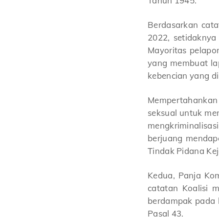
Tahun 1945.
Berdasarkan cata
2022, setidakny
Mayoritas pelapor
yang membuat la
kebencian yang di
Mempertahankan 
seksual untuk men
mengkriminalisa
berjuang mendapa
Tindak Pidana Kej
Kedua, Panja Kom
catatan Koalisi 
berdampak pada ha
Pasal 43.