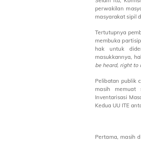
Selain itu, Kom
perwakilan masya
masyarakat sipil 
Tertutupnya pemb
membuka partisip
hak untuk dide
masukkannya, hak
be heard, right to
Pelibatan publik 
masih memuat se
Inventarisasi Ma
Kedua UU ITE anta
Pertama, masih d