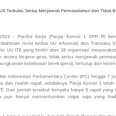
US Terbuka, Serius Menjawab Permasalahan dan Tidak B
i 2023 - Panitia Kerja (Panja) Komisi 1 DPR RI be
ahasan revisi kedua UU Informasi dan Transaksi El
visi UU ITE yang terdiri atas 28 organisasi masyaraka
an secara tergesa-gesa, tidak serius menjawab perma
bungkaman kebebasan berekspresi), tertutup dan minim p
an Indonesian Parliamentary Center (IPC) hingga 7 Ju
 dan risalah rapat, setidaknya Panja Komisi 1 telah 
TE. Dari jumlah tersebut ternyata hanya 5 rapat yang
tu pun hanya mencantumkan siapa saja yang hadi