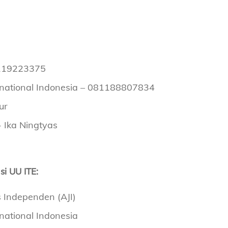
119223375
national Indonesia – 081188807834
ur
- Ika Ningtyas
si UU ITE:
is Independen (AJI)
national Indonesia