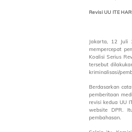
Revisi UU ITE HAR
Jakarta, 12 Jul
mempercepat pemb
Koalisi Serius Re
tersebut dilakuk
kriminalisasi/pem
Berdasarkan catat
pemberitaan media
revisi kedua UU I
website DPR. I
pembahasan.