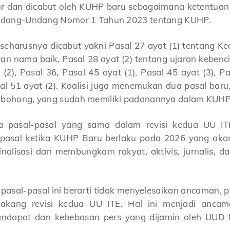
tur dan dicabut oleh KUHP baru sebagaimana ketentuan
 Undang-Undang Nomor 1 Tahun 2023 tentang KUHP.
seharusnya dicabut yakni Pasal 27 ayat (1) tentang Kea
n nama baik, Pasal 28 ayat (2) tentang ujaran kebenci
 (2), Pasal 36, Pasal 45 ayat (1), Pasal 45 ayat (3), P
al 51 ayat (2). Koalisi juga menemukan dua pasal baru,
i bohong, yang sudah memiliki padanannya dalam KUHP
a pasal-pasal yang sama dalam revisi kedua UU ITE
 pasal ketika KUHP Baru berlaku pada 2026 yang akan 
inalisasi dan membungkam rakyat, aktivis, jurnalis, 
sal-pasal ini berarti tidak menyelesaikan ancaman, p
elakang revisi kedua UU ITE. Hal ini menjadi anca
pendapat dan kebebasan pers yang dijamin oleh UUD 