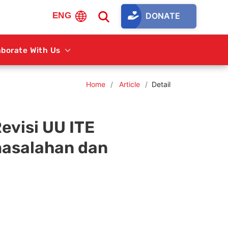
DONATE
ENG
aborate With Us
Home
Article
Detail
Revisi UU ITE
masalahan dan