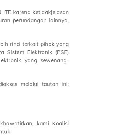
 ITE karena ketidakjelasan
uran perundangan lainnya,
h rinci terkait pihak yang
a Sistem Elektronik (PSE)
lektronik yang sewenang-
akses melalui tautan ini:
hawatirkan, kami Koalisi
ntuk: