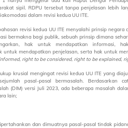
isi 1 hanya menggelar dua kali Rapat Dengar Pend
rakat sipil. RDPU tersebut tanpa penjelasan lebih l
diakomodasi dalam revisi kedua UU ITE.
ahasan revisi kedua UU ITE menyalahi prinsip negara
asi bermakna bagi publik, sebuah prinsip dimana seha
ngarkan, hak untuk mendapatkan informasi, hak
 untuk mendapatkan penjelasan, serta hak untuk men
 informed, right to be considered, right to be explained, 
cukup krusial mengingat revisi kedua UU ITE yang diaj
jumlah pasal-pasal bermasalah. Berdasarkan cat
salah (DIM) versi Juli 2023, ada beberapa masalah d
ra lain;
ipertahankan dan dimuatnya pasal-pasal tindak pidan