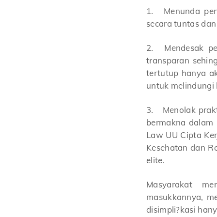
1.
Menunda pen
secara tuntas dan
2.
Mendesak pe
transparan sehin
tertutup hanya a
untuk melindungi 
3.
Menolak prak
bermakna dalam r
Law UU Cipta Ker
Kesehatan dan Re
elite.
Masyarakat mem
masukkannya, men
disimpli?kasi hany