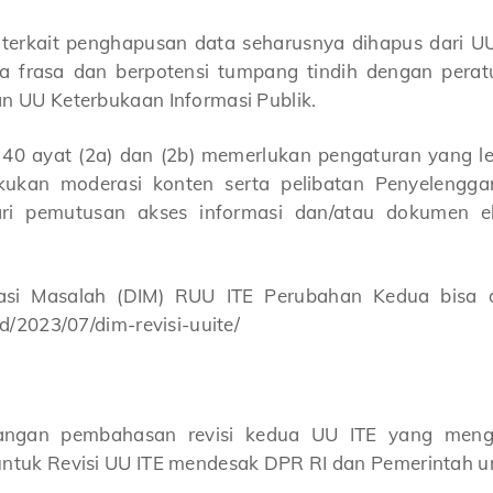
 terkait penghapusan data seharusnya dihapus dari UU
 frasa dan berpotensi tumpang tindih dengan perat
an UU Keterbukaan Informasi Publik.
0 ayat (2a) dan (2b) memerlukan pengaturan yang lebi
ukan moderasi konten serta pelibatan Penyelenggar
ri pemutusan akses informasi dan/atau dokumen e
sasi Masalah (DIM) RUU ITE Perubahan Kedua bisa di
.id/2023/07/dim-revisi-uuite/
angan pembahasan revisi kedua UU ITE yang mengk
untuk Revisi UU ITE mendesak DPR RI dan Pemerintah u