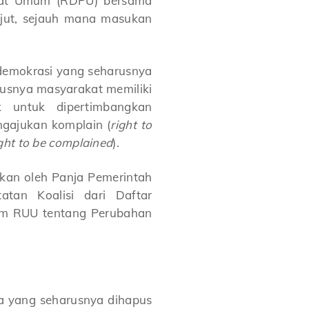
apat Umum (RDPU) bersama
anjut, sejauh mana masukan
 demokrasi yang seharusnya
rusnya masyarakat memiliki
 untuk dipertimbangkan
gajukan komplain (
right to
right to be complained
).
ukan oleh Panja Pemerintah
atan Koalisi dari Daftar
alam RUU tentang Perubahan
a yang seharusnya dihapus