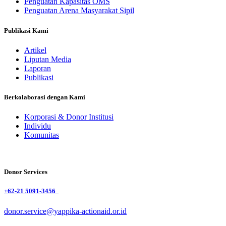
Penguatan Kapasitas OMS
Penguatan Arena Masyarakat Sipil
Publikasi Kami
Artikel
Liputan Media
Laporan
Publikasi
Berkolaborasi dengan Kami
Korporasi & Donor Institusi
Individu
Komunitas
Donor Services
+62-21 5091-3456
donor.service@yappika-actionaid.or.id