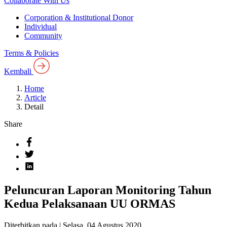
Collaborate With Us
Corporation & Institutional Donor
Individual
Community
Terms & Policies
Kembali
Home
Article
Detail
Share
Peluncuran Laporan Monitoring Tahun
Kedua Pelaksanaan UU ORMAS
Diterbitkan pada |
Selasa, 04 Agustus 2020