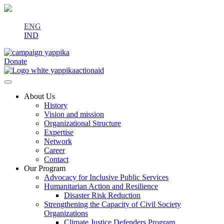
ENG
IND
Donate
About Us
History
Vision and mission
Organizational Structure
Expertise
Network
Career
Contact
Our Program
Advocacy for Inclusive Public Services
Humanitarian Action and Resilience
Disaster Risk Reduction
Strengthening the Capacity of Civil Society
Organizations
Climate Justice Defenders Program