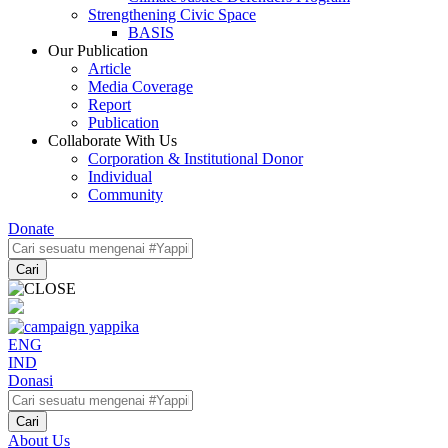
Strengthening Civic Space
BASIS
Our Publication
Article
Media Coverage
Report
Publication
Collaborate With Us
Corporation & Institutional Donor
Individual
Community
Donate
Cari
ENG
IND
Donasi
Cari
About Us