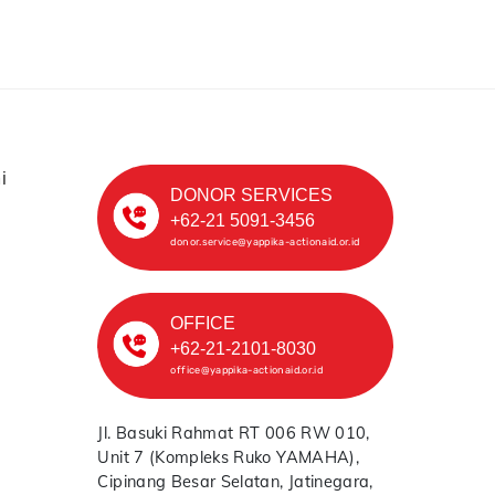
i
DONOR SERVICES
+62-21 5091-3456
donor.service@yappika-actionaid.or.id
OFFICE
+62-21-2101-8030
office@yappika-actionaid.or.id
Jl. Basuki Rahmat RT 006 RW 010,
Unit 7 (Kompleks Ruko YAMAHA),
Cipinang Besar Selatan, Jatinegara,