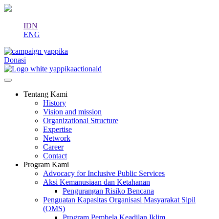
IDN
ENG
Donasi
Tentang Kami
History
Vision and mission
Organizational Structure
Expertise
Network
Career
Contact
Program Kami
Advocacy for Inclusive Public Services
Aksi Kemanusiaan dan Ketahanan
Pengurangan Risiko Bencana
Penguatan Kapasitas Organisasi Masyarakat Sipil
(OMS)
Program Pembela Keadilan Iklim