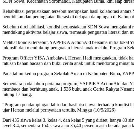
SDN Sowa, Kecamatan Soromandi, Kabupaten Bima, kini siap diresmik
Rehabilitasi perpustakaan tersebut merupakan hasil kolaborasi ant
pendidikan dan peningkatan literasi di delapan dampingan di Kabupa
Sebelum direhabilitasi, kondisi perpustakaan SDN Sowa mengalami ru
mendukung aktivitas belajar siswa, termasuk penguatan literasi dan n
Melihat kondisi tersebut, YAPPIKA ActionAid bersama mitra lokal Y
inklusif, dan mendukung penguatan literasi anak melalui Program S
Program Officer YISA Ambalawi, Hersan Hadi mengatakan, tidak h
ratusan bahan bacaan dan buku cerita anak untuk mendorong minat bac
Pada tahun kedua program Sekolah Aman di Kabupaten Bima, YAPPI
Sementara pada tahun pertama program, YAPPIKA ActionAid dan YI
membaca dan berhitung anak, 1.536 buku anak Cerita Rakyat Nusanta
hitung 17 tiang.
“Program pendampingan lahir dari hasil riset awal terhadap kondis
ujar Hersan melalui pernyataan tertulis, Minggu (10/5/2026).
Dari 435 siswa kelas 3, kelas 4, dan kelas 5 yang diriset, hanya 83 s
level 3-4, sementara 154 siswa atau 35,40 persen masih berada pada kat