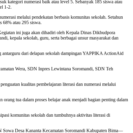
suk kategori numerasi baik atau level 5. Sebanyak 185 siswa atau
el 1-2.
umerasi melalui pendekatan berbasis komunitas sekolah. Setahun
s 68% atau 295 siswa.
egiatan ini juga akan dihadiri oleh Kepala Dinas Dikbudpora
, kepala sekolah, guru, serta berbagai unsur masyarakat dan
ning antarguru dari delapan sekolah dampingan YAPPIKA ActionAid
 Kecamatan Wera, SDN Inpres Lewintana Soromandi, SDN Teh
penguatan kualitas pembelajaran literasi dan numerasi melalui
an orang tua dalam proses belajar anak menjadi bagian penting dalam
asi komunitas sekolah dan tumbuhnya aktivitas literasi di
i SDN Sowa Desa Kananta Kecamatan Soromandi Kabupaten Bima—