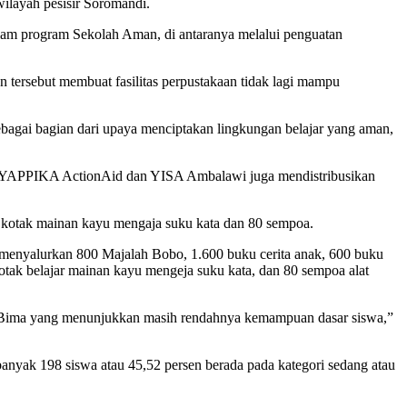
ilayah pesisir Soromandi.
lam program Sekolah Aman, di antaranya melalui penguatan
 tersebut membuat fasilitas perpustakaan tidak lagi mampu
bagai bagian dari upaya menciptakan lingkungan belajar yang aman,
, YAPPIKA ActionAid dan YISA Ambalawi juga mendistribusikan
otak mainan kayu mengaja suku kata dan 80 sempoa.
nyalurkan 800 Majalah Bobo, 1.600 buku cerita anak, 600 buku
tak belajar mainan kayu mengeja suku kata, dan 80 sempoa alat
ten Bima yang menunjukkan masih rendahnya kemampuan dasar siswa,”
Sebanyak 198 siswa atau 45,52 persen berada pada kategori sedang atau