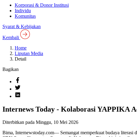
Korporasi & Donor Institusi
Individu
Komunitas
Syarat & Kebijakan
Kembali
Home
Liputan Media
Detail
Bagikan
Internews Today - Kolaborasi YAPPIKA A
Diterbitkan pada
Minggu, 10 Mei 2026
Bima, Internewstoday.com— Semangat memperkuat budaya literasi dan 