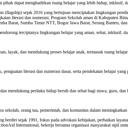
ai pihak dapat menghadirkan ruang belajar yang lebih hidup, inklusi
 (flagship) sejak 2016 yang bertujuan menciptakan lingkungan pendi
eningkatan literasi dan numerasi. Program Sekolah aman di Kabupaten 
 Sumba Barat, Sumba Timur NTT, Bogor Jawa Barat, Serang Banten, da
endorong terciptanya lingkungan belajar yang aman, sehat, inklusif,
n, layak, dan mendukung proses belajar anak, termasuk ruang belajar da
 penguatan literasi dan numerasi dasar, serta pendekatan belajar yang p
 dan mendukung perilaku hidup bersih dan sehat bagi siswa, guru, dan 
tara sekolah, orang tua, pemerintah, dan komunitas dalam meningkatkan 
berdiri sejak 1991, fokus pada advokasi kebijakan, perbaikan layanan
onAid International, bekerja bersama organisasi masyarakat sipil unt