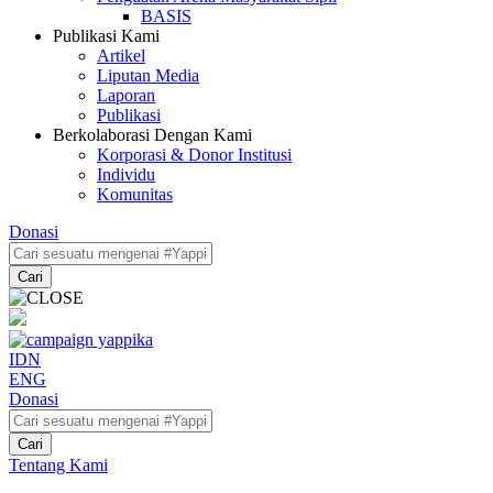
BASIS
Publikasi Kami
Artikel
Liputan Media
Laporan
Publikasi
Berkolaborasi Dengan Kami
Korporasi & Donor Institusi
Individu
Komunitas
Donasi
Cari
IDN
ENG
Donasi
Cari
Tentang Kami