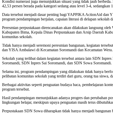
Kondisi numerasi juga menunjukkan situasi yang tidak jauh berbeda. 
42,53 persen berada pada kategori sedang atau level 3-4, sedangkan 1
Data tersebut menjadi dasar penting bagi YAPPIKA ActionAid dan Y
program pendampingan berjalan, capaian literasi di delapan sekol
Peresmian perpustakaan direncanakan akan dilakukan langsung oleh W
Kabupaten Bima, Kepala Dinas Perpustakaan dan Arsip Daerah Kabup
komunitas sekolah.
Tidak hanya menjadi seremoni peresmian bangunan, kegiatan tersebu
dan YISA Ambalawi di Kecamatan Soromandi dan Kecamatan Wera.
Sekolah yang terlibat dalam kegiatan tersebut antara lain SDN I
Soromandi, SDN Inpres Sai Soromandi, dan SDN Sowa Soromandi.
Selama ini, program pendampingan yang dilakukan tidak hanya berfokus
pelibatan komunitas sekolah yang terdiri dari guru, orang tua siswa, d
Berbagai aktivitas seperti penguatan budaya baca, pembelajaran kont
program tersebut.
Hasil pendampingan menunjukkan adanya progres dan perubahan positi
lingkungan belajar, meskipun upaya penguatan masih terus dibutuhkan
Perpustakaan SDN Sowa diharapkan tidak hanya menjadi bangunan 