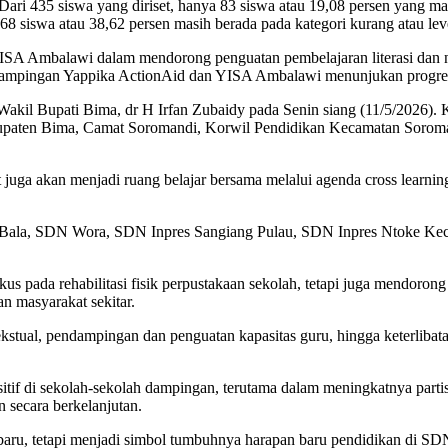
Dari 435 siswa yang diriset, hanya 83 siswa atau 19,08 persen yang ma
68 siswa atau 38,62 persen masih berada pada kategori kurang atau lev
ISA Ambalawi dalam mendorong penguatan pembelajaran literasi dan n
ah dampingan Yappika ActionAid dan YISA Ambalawi menunjukan progre
akil Bupati Bima, dr H Irfan Zubaidy pada Senin siang (11/5/2026). K
aten Bima, Camat Soromandi, Korwil Pendidikan Kecamatan Soromandi
t juga akan menjadi ruang belajar bersama melalui agenda cross lear
npres Bala, SDN Wora, SDN Inpres Sangiang Pulau, SDN Inpres Ntoke
 pada rehabilitasi fisik perpustakaan sekolah, tetapi juga mendorong 
an masyarakat sekitar.
ekstual, pendampingan dan penguatan kapasitas guru, hingga keterlibat
f di sekolah-sekolah dampingan, terutama dalam meningkatnya partisip
 secara berkelanjutan.
baru, tetapi menjadi simbol tumbuhnya harapan baru pendidikan d