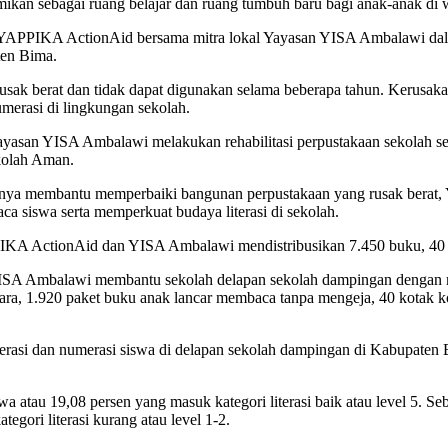
an sebagai ruang belajar dan ruang tumbuh baru bagi anak-anak di w
ara YAPPIKA ActionAid bersama mitra lokal Yayasan YISA Ambalawi da
ten Bima.
sak berat dan tidak dapat digunakan selama beberapa tahun. Kerusakan
umerasi di lingkungan sekolah.
ayasan YISA Ambalawi melakukan rehabilitasi perpustakaan sekolah se
ekolah Aman.
anya membantu memperbaiki bangunan perpustakaan yang rusak berat
a siswa serta memperkuat budaya literasi di sekolah.
KA ActionAid dan YISA Ambalawi mendistribusikan 7.450 buku, 40 k
SA Ambalawi membantu sekolah delapan sekolah dampingan dengan me
ra, 1.920 paket buku anak lancar membaca tanpa mengeja, 40 kotak ko
i literasi dan numerasi siswa di delapan sekolah dampingan di Kabupa
iswa atau 19,08 persen yang masuk kategori literasi baik atau level 5. 
egori literasi kurang atau level 1-2.