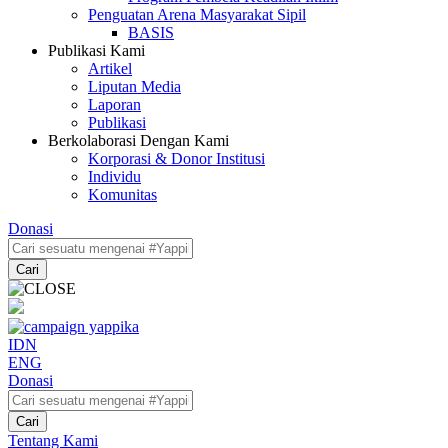
Penguatan Arena Masyarakat Sipil
BASIS
Publikasi Kami
Artikel
Liputan Media
Laporan
Publikasi
Berkolaborasi Dengan Kami
Korporasi & Donor Institusi
Individu
Komunitas
Donasi
Cari
IDN
ENG
Donasi
Cari
Tentang Kami