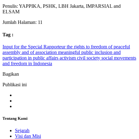
Penulis: YAPPIKA, PSHK, LBH Jakarta, IMPARSIAL and
ELSAM
Jumlah Halaman: 11
Tag :
Input for the Special Rapporteur
the rights to freedom of peaceful
assembly and of association
meaningful public inclusion and
participation in public affairs
activism
civil society
social movements
and freedom in Indonesia
Bagikan
Publikasi ini
Tentang Kami
Sejarah
Visi dan Misi