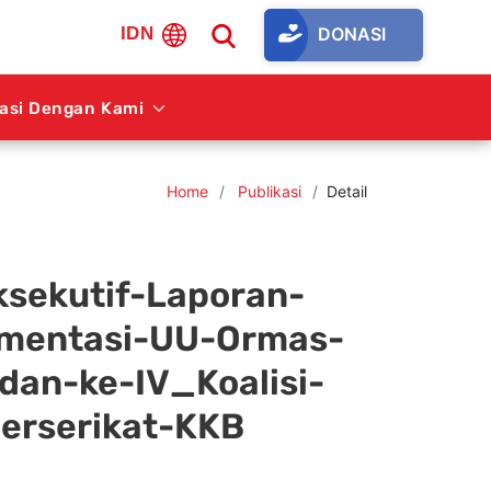
DONASI
IDN
rasi Dengan Kami
Home
Publikasi
Detail
sekutif-Laporan-
mentasi-UU-Ormas-
-dan-ke-IV_Koalisi-
erserikat-KKB