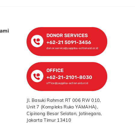
Kami
DONOR SERVICES
+62-21 5091-3456
donor.service@yappika-actionaid.or.id
OFFICE
+62-21-2101-8030
office@yappika-actionaid.or.id
Jl. Basuki Rahmat RT 006 RW 010,
Unit 7 (Kompleks Ruko YAMAHA),
Cipinang Besar Selatan, Jatinegara,
Jakarta Timur 13410