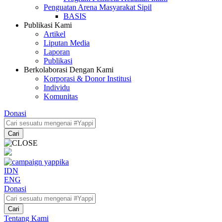
Penguatan Arena Masyarakat Sipil
BASIS
Publikasi Kami
Artikel
Liputan Media
Laporan
Publikasi
Berkolaborasi Dengan Kami
Korporasi & Donor Institusi
Individu
Komunitas
Donasi
Cari
IDN
ENG
Donasi
Cari
Tentang Kami