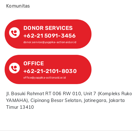
Komunitas
DONOR SERVICES
+62-21 5091-3456
donor.service@yappika-actionaid.or.id
OFFICE
+62-21-2101-8030
office@yappika-actionaid.or.id
Jl. Basuki Rahmat RT 006 RW 010, Unit 7 (Kompleks Ruko
YAMAHA), Cipinang Besar Selatan, Jatinegara, Jakarta
Timur 13410