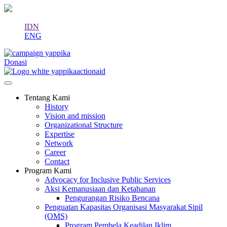
IDN
ENG
Donasi
Tentang Kami
History
Vision and mission
Organizational Structure
Expertise
Network
Career
Contact
Program Kami
Advocacy for Inclusive Public Services
Aksi Kemanusiaan dan Ketahanan
Pengurangan Risiko Bencana
Penguatan Kapasitas Organisasi Masyarakat Sipil
(OMS)
Program Pembela Keadilan Iklim