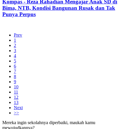
Kompas - Reza Rahadian Mengajar Anak SD di
Bima, NTB, Kondisi Bangunan Rusak dan Tak
Punya Perpus
Prev
1
2
3
4
5
6
7
8
9
10
11
12
13
Next
>>
Mereka ingin sekolahnya diperbaiki, maukah kamu
mewujudkannya?