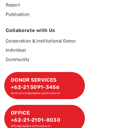
Report
Publication
Collaborate with Us
Corporation & Institutional Donor
Individual
Community
DONOR SERVICES
+62-21 5091-3456
donor.service@yappika-actionaid.or.id
OFFICE
+62-21-2101-8030
office@yappika-actionaid.or.id