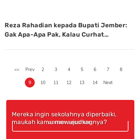
Reza Rahadian kepada Bupati Jember:
Gak Apa-Apa Pak, Kalau Curhat…
<<
Prev
2
3
4
5
6
7
8
9
10
11
12
13
14
Next
Mereka ingin sekolahnya diperbaiki,
maukah kamu mewujudkannya?
Donasi Sekarang