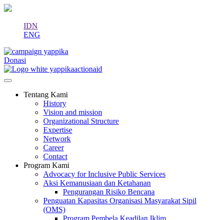
IDN
ENG
Donasi
Tentang Kami
History
Vision and mission
Organizational Structure
Expertise
Network
Career
Contact
Program Kami
Advocacy for Inclusive Public Services
Aksi Kemanusiaan dan Ketahanan
Pengurangan Risiko Bencana
Penguatan Kapasitas Organisasi Masyarakat Sipil
(OMS)
Program Pembela Keadilan Iklim