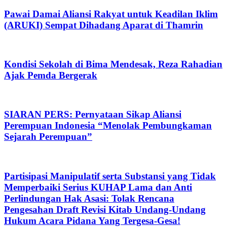
Pawai Damai Aliansi Rakyat untuk Keadilan Iklim
(ARUKI) Sempat Dihadang Aparat di Thamrin
Kondisi Sekolah di Bima Mendesak, Reza Rahadian
Ajak Pemda Bergerak
SIARAN PERS: Pernyataan Sikap Aliansi
Perempuan Indonesia “Menolak Pembungkaman
Sejarah Perempuan”
Partisipasi Manipulatif serta Substansi yang Tidak
Memperbaiki Serius KUHAP Lama dan Anti
Perlindungan Hak Asasi: Tolak Rencana
Pengesahan Draft Revisi Kitab Undang-Undang
Hukum Acara Pidana Yang Tergesa-Gesa!